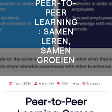
PEER-TO-
PEER
LEARNING
: SAMEN
LEREN,
SAMEN
GROEIEN
11 april, 2024
lerareninfo
0 Comments
1 category
Peer-to-Peer