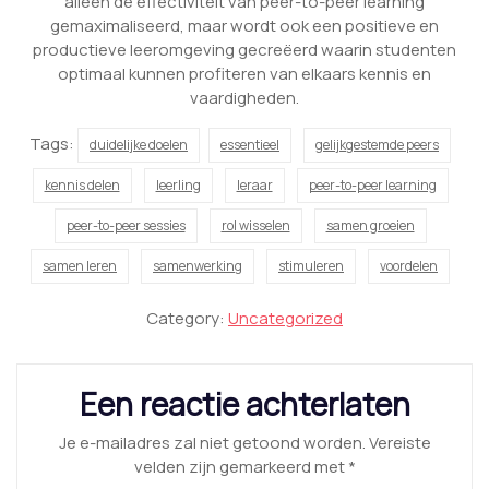
alleen de effectiviteit van peer-to-peer learning
gemaximaliseerd, maar wordt ook een positieve en
productieve leeromgeving gecreëerd waarin studenten
optimaal kunnen profiteren van elkaars kennis en
vaardigheden.
Tags:
duidelijke doelen
essentieel
gelijkgestemde peers
kennis delen
leerling
leraar
peer-to-peer learning
peer-to-peer sessies
rol wisselen
samen groeien
samen leren
samenwerking
stimuleren
voordelen
Category:
Uncategorized
Een reactie achterlaten
Je e-mailadres zal niet getoond worden.
Vereiste
velden zijn gemarkeerd met
*