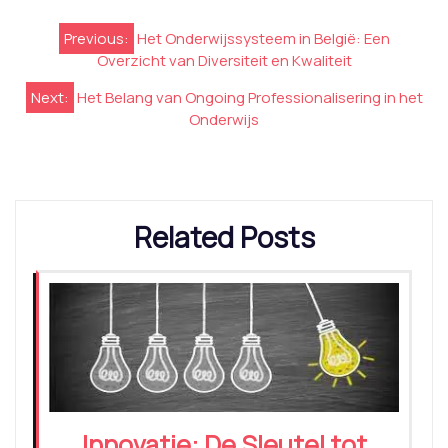
Berichtnavigatie
Previous:
Het Onderwijssysteem in België: Een
Overzicht van Diversiteit en Kwaliteit
Next:
Het Belang van Ongoing Professionalisering in het
Onderwijs
Related Posts
Innovatie: De Sleutel tot