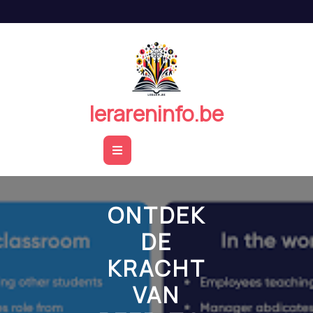
Naar
de
inhoud
springen
lerareninfo.be
Open
Button
ONTDEK
DE
KRACHT
VAN