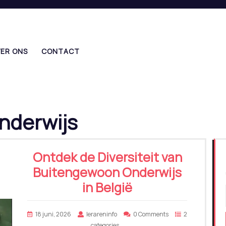
ER ONS
CONTACT
nderwijs
Ontdek de Diversiteit van
Buitengewoon Onderwijs
in België
18 juni, 2026
lerareninfo
0 Comments
2
categories