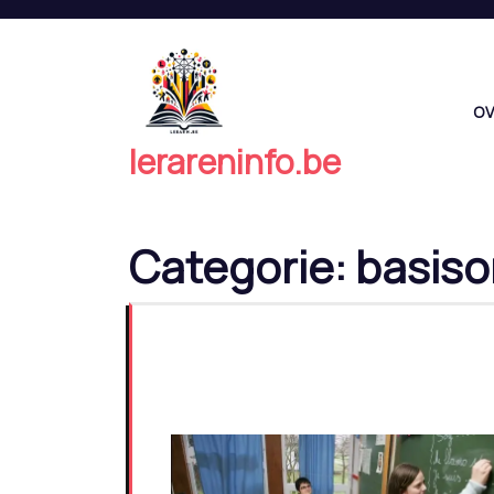
Naar
de
inhoud
springen
OV
lerareninfo.be
Categorie:
basiso