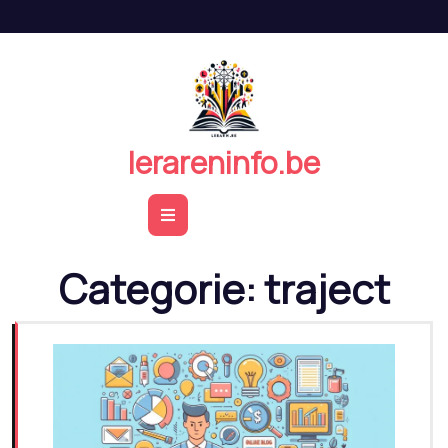
Naar
de
inhoud
springen
lerareninfo.be
Open
Button
Categorie:
traject