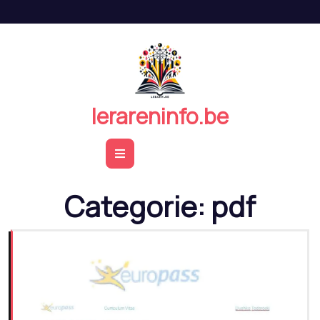
Naar
de
inhoud
springen
lerareninfo.be
Open
Button
Categorie:
pdf