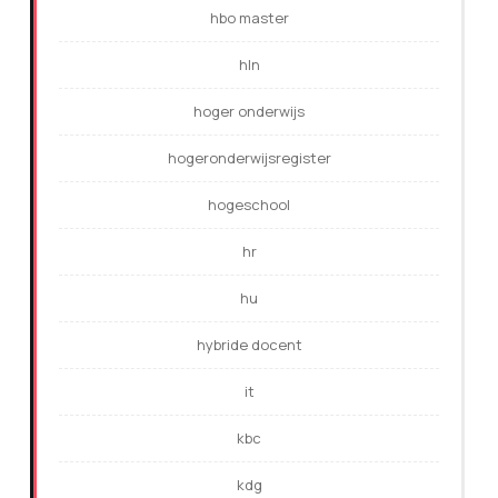
hbo master
hln
hoger onderwijs
hogeronderwijsregister
hogeschool
hr
hu
hybride docent
it
kbc
kdg