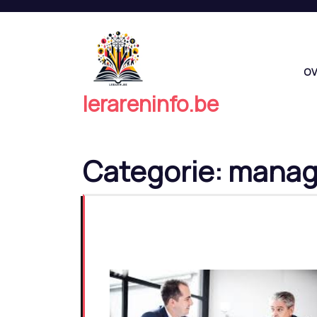
Naar
de
inhoud
springen
OV
lerareninfo.be
Categorie:
manag