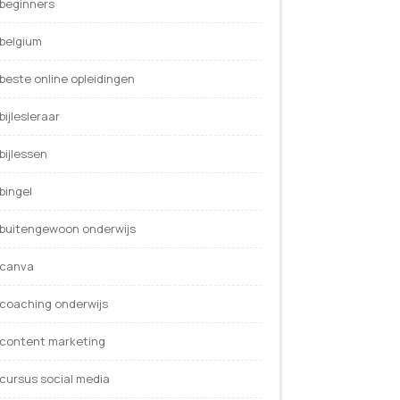
beginners
belgium
beste online opleidingen
bijlesleraar
bijlessen
bingel
buitengewoon onderwijs
canva
coaching onderwijs
content marketing
cursus social media