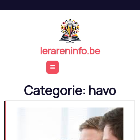
Naar
de
inhoud
springen
lerareninfo.be
Open
Button
Categorie:
havo