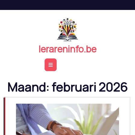
Naar
de
inhoud
springen
lerareninfo.be
Open
Button
Maand:
februari 2026