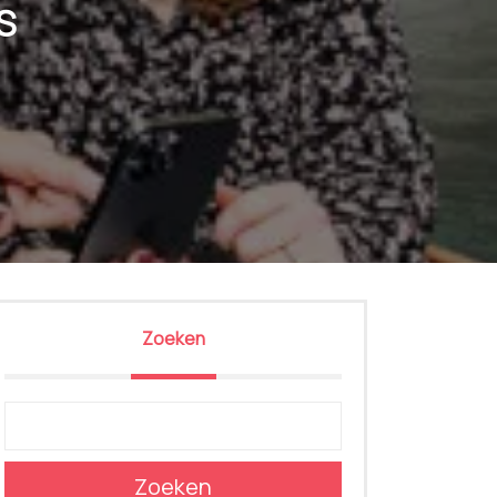
S
Zoeken
Zoeken