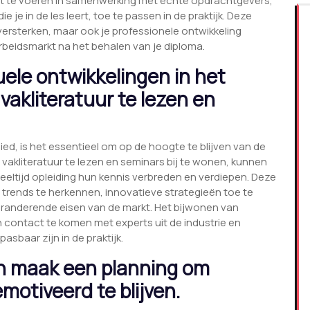
uit te voeren in samenwerking met echte opdrachtgevers,
 je in de les leert, toe te passen in de praktijk. Deze
 versterken, maar ook je professionele ontwikkeling
rbeidsmarkt na het behalen van je diploma.
uele ontwikkelingen in het
akliteratuur te lezen en
ed, is het essentieel om op de hoogte te blijven van de
vakliteratuur te lezen en seminars bij te wonen, kunnen
eltijd opleiding hun kennis verbreden en verdiepen. Deze
 trends te herkennen, innovatieve strategieën toe te
randerende eisen van de markt. Het bijwonen van
 contact te komen met experts uit de industrie en
asbaar zijn in de praktijk.
en maak een planning om
motiveerd te blijven.