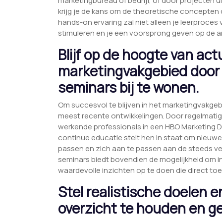
marketingbureau of bedrijf, of door projecten 
krijg je de kans om de theoretische concepten die
hands-on ervaring zal niet alleen je leerproces
stimuleren en je een voorsprong geven op de a
Blijf op de hoogte van act
marketingvakgebied door v
seminars bij te wonen.
Om succesvol te blijven in het marketingvakgebi
meest recente ontwikkelingen. Door regelmatig 
werkende professionals in een HBO Marketing De
continue educatie stelt hen in staat om nieuwe
passen en zich aan te passen aan de steeds ve
seminars biedt bovendien de mogelijkheid om in
waardevolle inzichten op te doen die direct toep
Stel realistische doelen 
overzicht te houden en ge