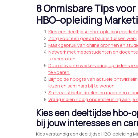
8 Onmisbare Tips voor 
HBO-opleiding Market
Kies een deeltijdse hbo-opleiding marketin
Zorg voor een goede balans tussen werk,
Maak gebruik van online bronnen en studi
Netwerk met medestudenten en docenten 
te vergroten.
Doe relevante werkervaring op tijdens je 
te voeren.
Blijf op de hoogte van actuele ontwikkeli
lezen en seminars bij te wonen.
Stel realistische doelen en maak een plan
Vraag indien nodig ondersteuning aan je op
Kies een deeltijdse hbo-o
bij jouw interesses en car
Kies verstandig een deeltijdse HBO-opleiding Ma