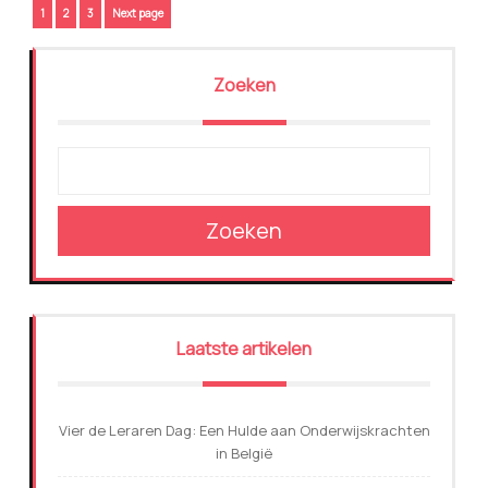
Berichtnavigatie
Page
Page
Page
1
2
3
Next page
Zoeken
Zoeken
Laatste artikelen
Vier de Leraren Dag: Een Hulde aan Onderwijskrachten
in België