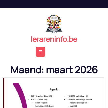
Naar
de
inhoud
springen
lerareninfo.be
Open
Button
Maand:
maart 2026