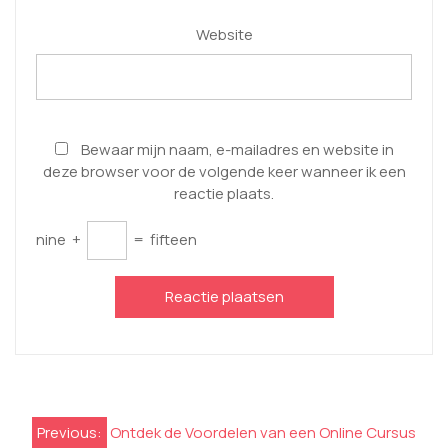
Website
Bewaar mijn naam, e-mailadres en website in
deze browser voor de volgende keer wanneer ik een
reactie plaats.
nine
+
=
fifteen
Berichtnavigatie
Previous:
Ontdek de Voordelen van een Online Cursus