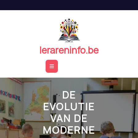
Naar
de
inhoud
springen
lerareninfo.be
Open
Button
DE
EVOLUTIE
VAN DE
MODERNE