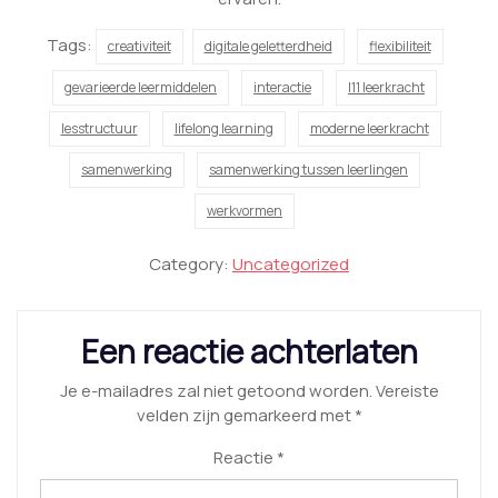
Tags:
creativiteit
digitale geletterdheid
flexibiliteit
gevarieerde leermiddelen
interactie
l11 leerkracht
lesstructuur
lifelong learning
moderne leerkracht
samenwerking
samenwerking tussen leerlingen
werkvormen
Category:
Uncategorized
Een reactie achterlaten
Je e-mailadres zal niet getoond worden.
Vereiste
velden zijn gemarkeerd met
*
Reactie
*