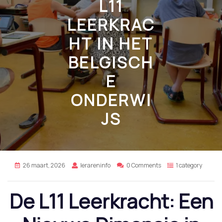
L11
LEERKRAC
HT IN HET
BELGISCH
E
ONDERWI
JS
26 maart, 2026
lerareninfo
0 Comments
1 category
De L11 Leerkracht: Een