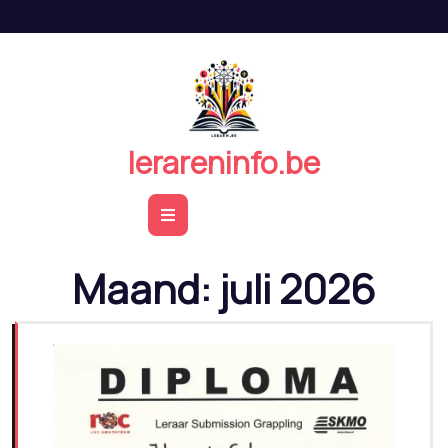
Naar
de
inhoud
springen
lerareninfo.be
Open
Button
Maand:
juli 2026