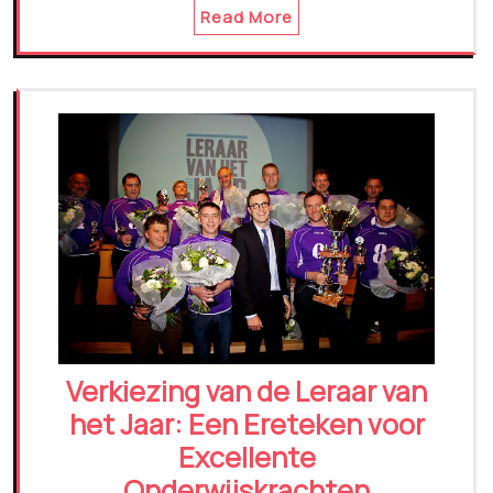
Read More
Verkiezing van de Leraar van
het Jaar: Een Ereteken voor
Excellente
Onderwijskrachten