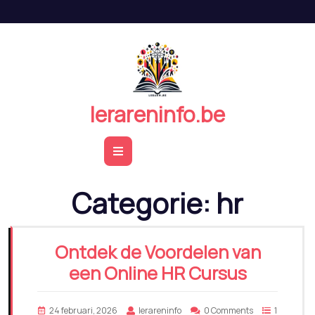
Naar
de
inhoud
springen
lerareninfo.be
Open
Button
Categorie:
hr
Ontdek de Voordelen van
een Online HR Cursus
24 februari, 2026
lerareninfo
0 Comments
1