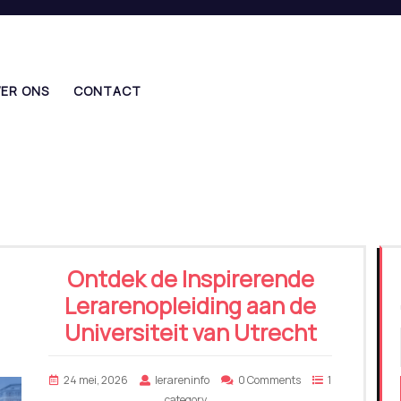
ER ONS
CONTACT
Ontdek de Inspirerende
Lerarenopleiding aan de
Universiteit van Utrecht
24 mei, 2026
lerareninfo
0 Comments
1
category