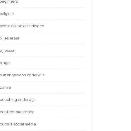
beginners
belgium
beste online opleidingen
bijlesleraar
bijlessen
bingel
buitengewoon onderwijs
canva
coaching onderwijs
content marketing
cursus social media