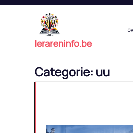
Naar
de
inhoud
springen
OV
lerareninfo.be
Categorie:
uu