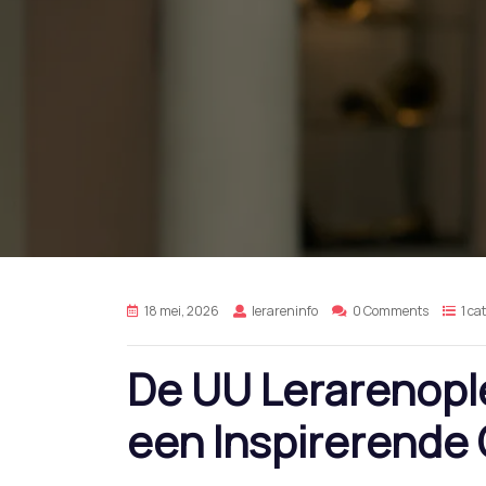
18 mei, 2026
lerareninfo
0 Comments
1 ca
De UU Lerarenople
een Inspirerende