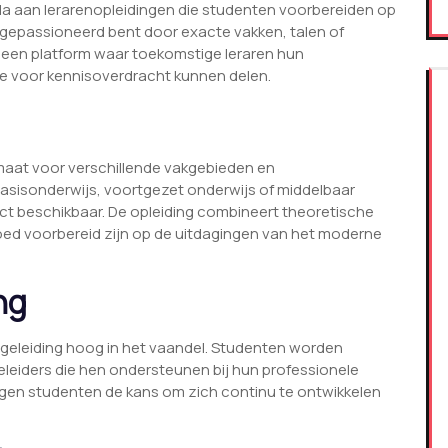
cala aan lerarenopleidingen die studenten voorbereiden op
u gepassioneerd bent door exacte vakken, talen of
t een platform waar toekomstige leraren hun
e voor kennisoverdracht kunnen delen.
maat voor verschillende vakgebieden en
 basisonderwijs, voortgezet onderwijs of middelbaar
ject beschikbaar. De opleiding combineert theoretische
goed voorbereid zijn op de uitdagingen van het moderne
ng
begeleiding hoog in het vaandel. Studenten worden
leiders die hen ondersteunen bij hun professionele
rijgen studenten de kans om zich continu te ontwikkelen