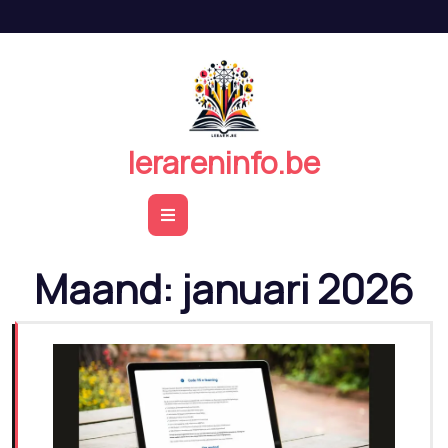
Naar
de
inhoud
springen
lerareninfo.be
Open
Button
Maand:
januari 2026