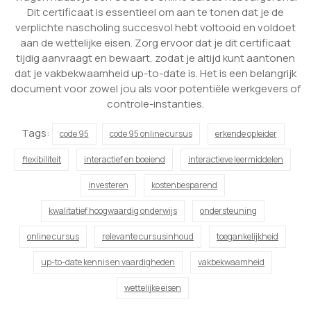
Dit certificaat is essentieel om aan te tonen dat je de
verplichte nascholing succesvol hebt voltooid en voldoet
aan de wettelijke eisen. Zorg ervoor dat je dit certificaat
tijdig aanvraagt en bewaart, zodat je altijd kunt aantonen
dat je vakbekwaamheid up-to-date is. Het is een belangrijk
document voor zowel jou als voor potentiële werkgevers of
controle-instanties.
Tags:
code 95
code 95 online cursus
erkende opleider
flexibiliteit
interactief en boeiend
interactieve leermiddelen
investeren
kostenbesparend
kwalitatief hoogwaardig onderwijs
ondersteuning
online cursus
relevante cursusinhoud
toegankelijkheid
up-to-date kennis en vaardigheden
vakbekwaamheid
wettelijke eisen