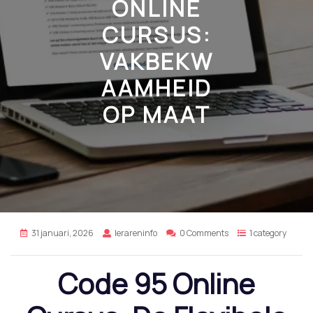
ONLINE
CURSUS:
VAKBEKW
AAMHEID
OP MAAT
31 januari, 2026
lerareninfo
0 Comments
1 category
Code 95 Online