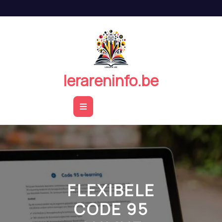
Naar
de
inhoud
springen
lerareninfo.be
Open
Button
FLEXIBELE
CODE 95