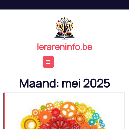
Naar
de
inhoud
springen
lerareninfo.be
Open
Button
Maand:
mei 2025