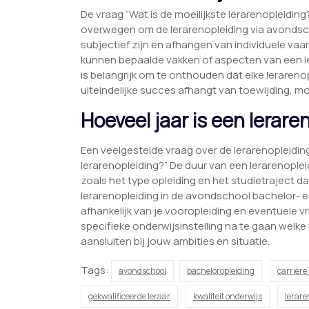
De vraag “Wat is de moeilijkste lerarenopleiding
overwegen om de lerarenopleiding via avondscho
subjectief zijn en afhangen van individuele va
kunnen bepaalde vakken of aspecten van een le
is belangrijk om te onthouden dat elke lerareno
uiteindelijke succes afhangt van toewijding, mo
Hoeveel jaar is een lerare
Een veelgestelde vraag over de lerarenopleidin
lerarenopleiding?” De duur van een lerarenopleid
zoals het type opleiding en het studietraject d
lerarenopleiding in de avondschool bachelor- e
afhankelijk van je vooropleiding en eventuele vrij
specifieke onderwijsinstelling na te gaan welke
aansluiten bij jouw ambities en situatie.
Tags:
avondschool
bacheloropleiding
carrière
gekwalificeerde leraar
kwaliteit onderwijs
lerare