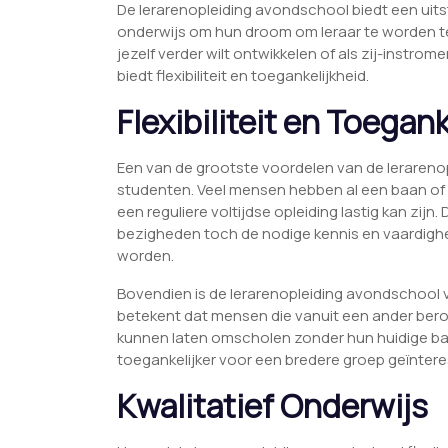
De lerarenopleiding avondschool biedt een ui
onderwijs om hun droom om leraar te worden te v
jezelf verder wilt ontwikkelen of als zij-instro
biedt flexibiliteit en toegankelijkheid.
Flexibiliteit en Toegan
Een van de grootste voordelen van de lerarenople
studenten. Veel mensen hebben al een baan of
een reguliere voltijdse opleiding lastig kan zij
bezigheden toch de nodige kennis en vaardighe
worden.
Bovendien is de lerarenopleiding avondschool v
betekent dat mensen die vanuit een ander bero
kunnen laten omscholen zonder hun huidige baa
toegankelijker voor een bredere groep geïnter
Kwalitatief Onderwijs