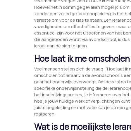
Veel mensen vragen zich af of ze kunnen lesgev
Hoewel het in sommige gevallen mogelijk is om a
zonder een volledige lerarenopleiding, is het
vereiste om voor de klas te staan. Een lerarenop
vaardigheden om effectief les te geven, maar oo
essentieel zijn voor het uitoefenen van het ber
die aangeboden wordt via avondschool, is dus 
leraar aan de slag te gaan.
Hoe laat ik me omscholen 
Veel mensen stellen zich de vraag: “Hoe laat i
omscholen tot leraar via de avondschool is een 
naar het onderwijs overweegt. Om deze stap te ze
specifieke onderwijsinstelling die de lerarenopl
het inschrijvingsproces, je informeren over het
hoe je jouw huidige werk of verplichtingen kun
juiste begeleiding en motivatie kun je op een 
realiseren.
Wat is de moeilijkste lera