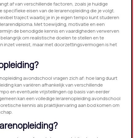
gt af van verschillende factoren, zoals je huidige
e specifieke eisen van de lerarenopleiding die je volgt.
ibel traject waarbij je in je eigen tempo kunt studeren
 lerarendiploma. Met toewijding, motivatie en een
 termijn de benodigde kennis en vaardigheden verwerven
belangrijk om realistische doelen te stellen en te
en inzet vereist, maar met doorzettingsvermogen is het
opleiding?
renopleiding avondschool vragen zich af: hoe lang duurt
leiding kan variëren afhankelijk van verschillende
empo en eventuele vrijstellingen op basis van eerder
algemeen kan een volledige lerarenopleiding avondschool
eoretische kennis als praktijkervaring aan bod komen om
schap.
rarenopleiding?