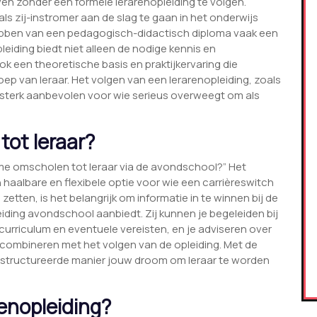
en zonder een formele lerarenopleiding te volgen.
ls zij-instromer aan de slag te gaan in het onderwijs
 hebben van een pedagogisch-didactisch diploma vaak een
leiding biedt niet alleen de nodige kennis en
k een theoretische basis en praktijkervaring die
oep van leraar. Het volgen van een lerarenopleiding, zoals
sterk aanbevolen voor wie serieus overweegt om als
tot leraar?
k me omscholen tot leraar via de avondschool?” Het
haalbare en flexibele optie voor wie een carrièreswitch
tten, is het belangrijk om informatie in te winnen bij de
eiding avondschool aanbiedt. Zij kunnen je begeleiden bij
 curriculum en eventuele vereisten, en je adviseren over
t combineren met het volgen van de opleiding. Met de
gestructureerde manier jouw droom om leraar te worden
renopleiding?