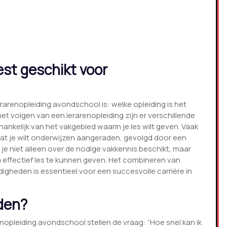
est geschikt voor
rarenopleiding avondschool is: welke opleiding is het
t volgen van een lerarenopleiding zijn er verschillende
hankelijk van het vakgebied waarin je les wilt geven. Vaak
dat je wilt onderwijzen aangeraden, gevolgd door een
t je niet alleen over de nodige vakkennis beschikt, maar
effectief les te kunnen geven. Het combineren van
igheden is essentieel voor een succesvolle carrière in
rden?
enopleiding avondschool stellen de vraag: “Hoe snel kan ik