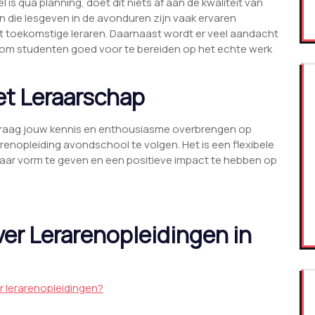
is qua planning, doet dit niets af aan de kwaliteit van
die lesgeven in de avonduren zijn vaak ervaren
et toekomstige leraren. Daarnaast wordt er veel aandacht
 om studenten goed voor te bereiden op het echte werk
et Leraarschap
e graag jouw kennis en enthousiasme overbrengen op
nopleiding avondschool te volgen. Het is een flexibele
eraar vorm te geven en een positieve impact te hebben op
er Lerarenopleidingen in
r lerarenopleidingen?