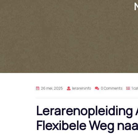
26 mei, 2025
lerareninfo
0 Comments
1 c
Lerarenopleiding
Flexibele Weg na