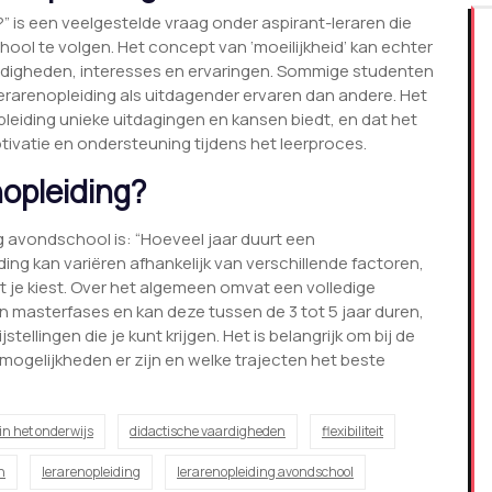
?” is een veelgestelde vraag onder aspirant-leraren die
ol te volgen. Het concept van ‘moeilijkheid’ kan echter
ardigheden, interesses en ervaringen. Sommige studenten
rarenopleiding als uitdagender ervaren dan andere. Het
pleiding unieke uitdagingen en kansen biedt, en dat het
tivatie en ondersteuning tijdens het leerproces.
nopleiding?
g avondschool is: “Hoeveel jaar duurt een
ing kan variëren afhankelijk van verschillende factoren,
at je kiest. Over het algemeen omvat een volledige
n masterfases en kan deze tussen de 3 tot 5 jaar duren,
stellingen die je kunt krijgen. Het is belangrijk om bij de
 mogelijkheden er zijn en welke trajecten het beste
 in het onderwijs
didactische vaardigheden
flexibiliteit
n
lerarenopleiding
lerarenopleiding avondschool