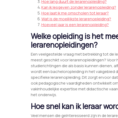
Hoe lang duurt de lerarenopleiding?
Kan ik lesgeven zonder lerarenopleiding?
Hoe laat ik me omscholen tot leraar?
Wat is de moeilijkste lerarenopleiding?
Hoeveel jaar is een lerarenopleiding?
Welke opleiding is het me
lerarenopleidingen?
Een veelgestelde vraag met betrekking tot de le
meest geschikt voor lerarenopleidingen? Voor he
studierichtingen die als basis kunnen dienen, af
wordt een bacheloropleiding in het vakgebied 
specifieke lerarenopleiding. Dit zorgt ervoor da
ook pedagogische vaardigheden ontwikkelt om 
vakinhoudelijke expertise met didactische vaard
het onderwijs.
Hoe snel kan ik leraar wo
Veel mensen die geïnteresseerd zijn in de lerar