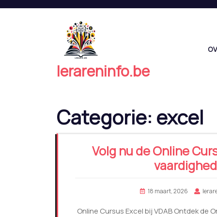
Naar
de
inhoud
springen
OV
lerareninfo.be
Categorie:
excel
Volg nu de Online Curs
vaardighed
18 maart, 2026
lerar
Online Cursus Excel bij VDAB Ontdek de On