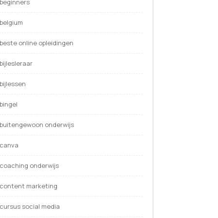
beginners
belgium
beste online opleidingen
bijlesleraar
bijlessen
bingel
buitengewoon onderwijs
canva
coaching onderwijs
content marketing
cursus social media