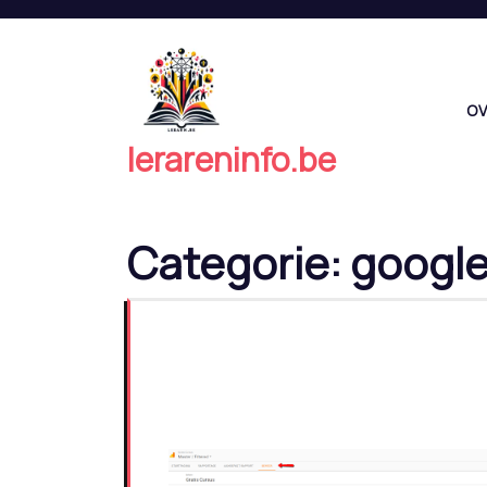
Naar
de
inhoud
springen
OV
lerareninfo.be
Categorie:
googl