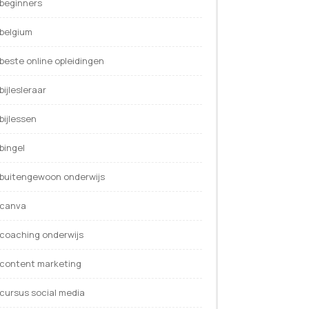
beginners
belgium
beste online opleidingen
bijlesleraar
bijlessen
bingel
buitengewoon onderwijs
canva
coaching onderwijs
content marketing
cursus social media