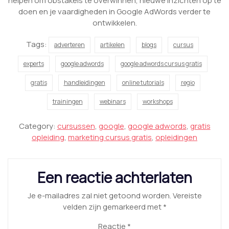
helpen om obstakels te overwinnen, nieuwe inzichten op te
doen en je vaardigheden in Google AdWords verder te
ontwikkelen.
Tags:
adverteren
artikelen
blogs
cursus
experts
google adwords
google adwords cursus gratis
gratis
handleidingen
online tutorials
regio
trainingen
webinars
workshops
Category:
cursussen
,
google
,
google adwords
,
gratis
opleiding
,
marketing cursus gratis
,
opleidingen
Een reactie achterlaten
Je e-mailadres zal niet getoond worden.
Vereiste
velden zijn gemarkeerd met
*
Reactie
*