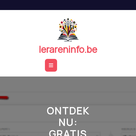
Naar
de
inhoud
springen
lerareninfo.be
Open
Button
ONTDEK
NU:
GRATIS