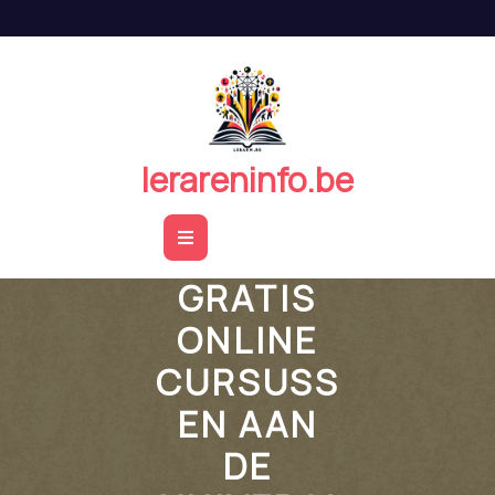
Naar
de
inhoud
springen
lerareninfo.be
Open
Button
GRATIS
ONLINE
CURSUSS
EN AAN
DE