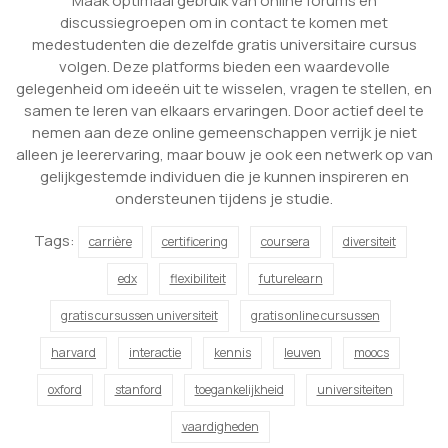
Maak optimaal gebruik van online forums en
discussiegroepen om in contact te komen met
medestudenten die dezelfde gratis universitaire cursus
volgen. Deze platforms bieden een waardevolle
gelegenheid om ideeën uit te wisselen, vragen te stellen, en
samen te leren van elkaars ervaringen. Door actief deel te
nemen aan deze online gemeenschappen verrijk je niet
alleen je leerervaring, maar bouw je ook een netwerk op van
gelijkgestemde individuen die je kunnen inspireren en
ondersteunen tijdens je studie.
Tags:
carrière
certificering
coursera
diversiteit
edx
flexibiliteit
futurelearn
gratis cursussen universiteit
gratis online cursussen
harvard
interactie
kennis
leuven
moocs
oxford
stanford
toegankelijkheid
universiteiten
vaardigheden