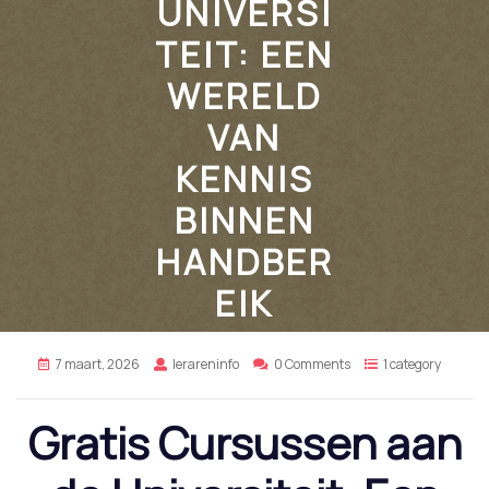
UNIVERSI
TEIT: EEN
WERELD
VAN
KENNIS
BINNEN
HANDBER
EIK
7 maart, 2026
lerareninfo
0 Comments
1 category
Gratis Cursussen aan