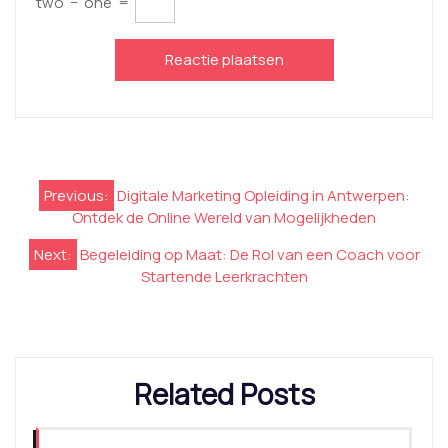
two
−
one
=
Berichtnavigatie
Previous:
Digitale Marketing Opleiding in Antwerpen:
Ontdek de Online Wereld van Mogelijkheden
Next:
Begeleiding op Maat: De Rol van een Coach voor
Startende Leerkrachten
Related Posts