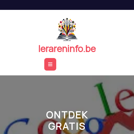
Naar
de
inhoud
springen
lerareninfo.be
Open
Button
ONTDEK
GRATIS