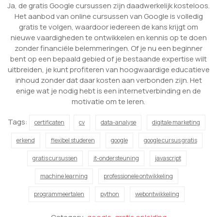
Ja, de gratis Google cursussen zijn daadwerkelijk kosteloos.
Het aanbod van online cursussen van Google is volledig
gratis te volgen, waardoor iedereen de kans krijgt om
nieuwe vaardigheden te ontwikkelen en kennis op te doen
zonder financiële belemmeringen. Of je nu een beginner
bent op een bepaald gebied of je bestaande expertise wilt
uitbreiden, je kunt profiteren van hoogwaardige educatieve
inhoud zonder dat daar kosten aan verbonden zijn. Het
enige wat je nodig hebt is een internetverbinding en de
motivatie om te leren.
Tags:
certificaten
cv
data-analyse
digitale marketing
erkend
flexibel studeren
google
google cursus gratis
gratis cursussen
it-ondersteuning
javascript
machine learning
professionele ontwikkeling
programmeertalen
python
webontwikkeling