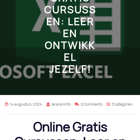
CURSUSS
EN: LEER
EN
ONTWIKK
EL
JEZELF!
14 augustus, 2024
lerareninfo
0 Comments
3 categories
Online Gratis