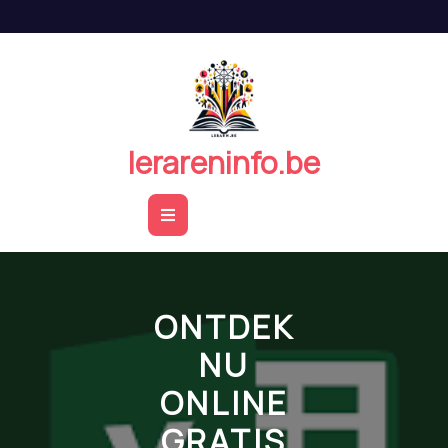
Naar
de
inhoud
springen
lerareninfo.be
Open
Button
ONTDEK
NU
ONLINE
GRATIS