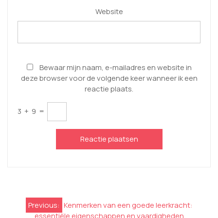
Website
Bewaar mijn naam, e-mailadres en website in
deze browser voor de volgende keer wanneer ik een
reactie plaats.
3
+
9
=
Berichtnavigatie
Previous:
Kenmerken van een goede leerkracht:
essentiële eigenschappen en vaardigheden