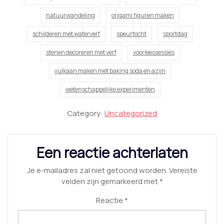
natuurwandeling
origami figuren maken
schilderen met waterverf
speurtocht
sportdag
stenen decoreren met verf
voorleessessies
vulkaan maken met baking soda en azijn
wetenschappelijke experimenten
Category:
Uncategorized
Een reactie achterlaten
Je e-mailadres zal niet getoond worden.
Vereiste
velden zijn gemarkeerd met
*
Reactie
*