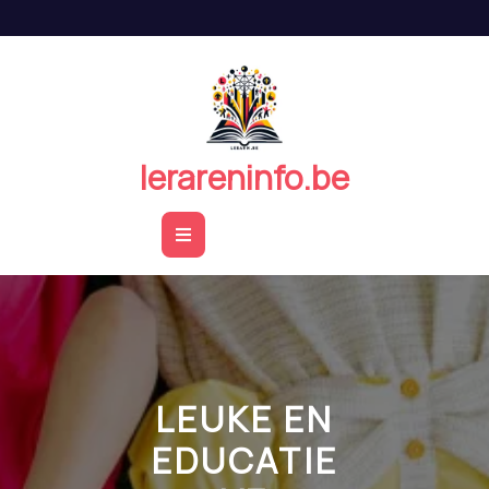
Naar
de
inhoud
springen
lerareninfo.be
Open
Button
LEUKE EN
EDUCATIE