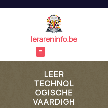
Naar
de
inhoud
springen
lerareninfo.be
Open
Button
LEER
TECHNOL
OGISCHE
VAARDIGH