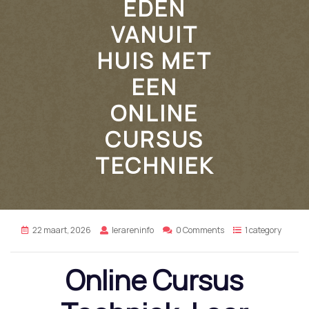
EDEN
VANUIT
HUIS MET
EEN
ONLINE
CURSUS
TECHNIEK
22 maart, 2026
lerareninfo
0 Comments
1 category
Online Cursus