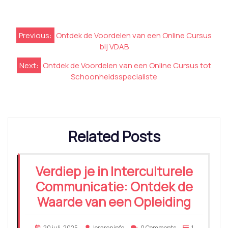
Berichtnavigatie
Previous:
Ontdek de Voordelen van een Online Cursus
bij VDAB
Next:
Ontdek de Voordelen van een Online Cursus tot
Schoonheidsspecialiste
Related Posts
Verdiep je in Interculturele
Communicatie: Ontdek de
Waarde van een Opleiding
20 juli, 2025
lerareninfo
0 Comments
1