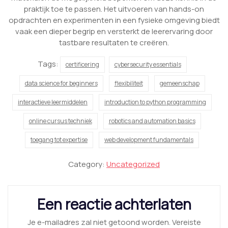
praktijk toe te passen. Het uitvoeren van hands-on
opdrachten en experimenten in een fysieke omgeving biedt
vaak een dieper begrip en versterkt de leerervaring door
tastbare resultaten te creëren.
Tags:
certificering
cybersecurity essentials
data science for beginners
flexibiliteit
gemeenschap
interactieve leermiddelen
introduction to python programming
online cursus techniek
robotics and automation basics
toegang tot expertise
web development fundamentals
Category:
Uncategorized
Een reactie achterlaten
Je e-mailadres zal niet getoond worden.
Vereiste