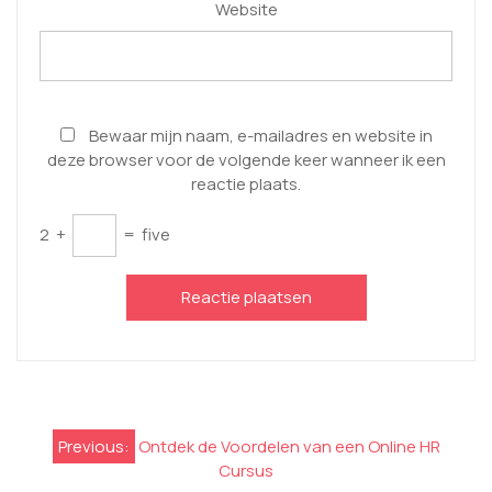
Website
Bewaar mijn naam, e-mailadres en website in
deze browser voor de volgende keer wanneer ik een
reactie plaats.
2
+
=
five
Berichtnavigatie
Previous:
Ontdek de Voordelen van een Online HR
Cursus