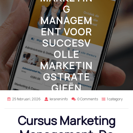
G
MANAGEM
ENT VOOR
SUCCESV
OLLE
MARKETIN
GSTRATE
GIEËN
25 februari, 2026
lerareninfo
0 Comments
1 category
Cursus Marketing