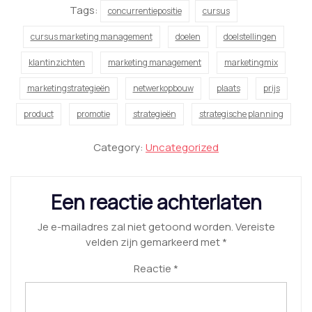
Tags:
concurrentiepositie
cursus
cursus marketing management
doelen
doelstellingen
klantinzichten
marketing management
marketingmix
marketingstrategieën
netwerkopbouw
plaats
prijs
product
promotie
strategieën
strategische planning
Category:
Uncategorized
Een reactie achterlaten
Je e-mailadres zal niet getoond worden.
Vereiste
velden zijn gemarkeerd met
*
Reactie
*