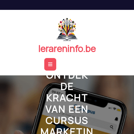
Naar
de
inhoud
springen
lerareninfo.be
Open
ONTDEK
Button
DE
KRACHT
VAN EEN
CURSUS
MARKETIN