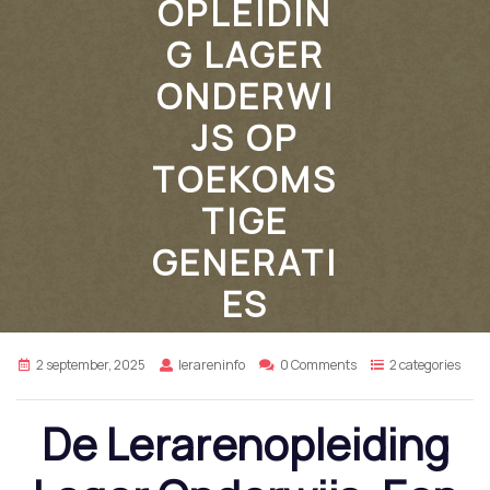
OPLEIDIN
G LAGER
ONDERWI
JS OP
TOEKOMS
TIGE
GENERATI
ES
2 september, 2025
lerareninfo
0 Comments
2 categories
De Lerarenopleiding