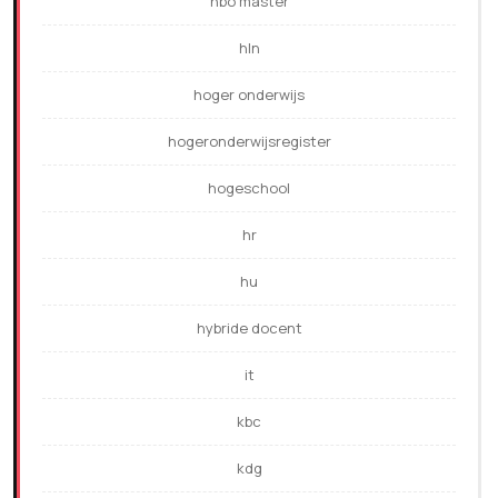
hbo master
hln
hoger onderwijs
hogeronderwijsregister
hogeschool
hr
hu
hybride docent
it
kbc
kdg