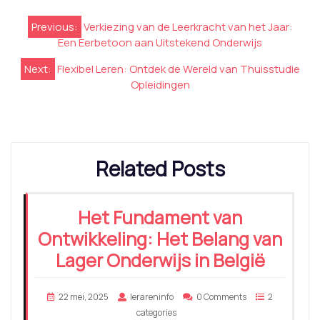
Berichtnavigatie
Previous:
Verkiezing van de Leerkracht van het Jaar:
Een Eerbetoon aan Uitstekend Onderwijs
Next:
Flexibel Leren: Ontdek de Wereld van Thuisstudie
Opleidingen
Related Posts
Het Fundament van
Ontwikkeling: Het Belang van
Lager Onderwijs in België
22 mei, 2025
lerareninfo
0 Comments
2
categories