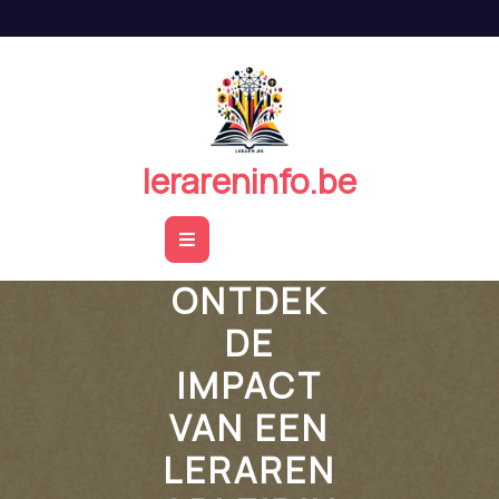
Naar
de
inhoud
springen
lerareninfo.be
Open
Button
ONTDEK
DE
IMPACT
VAN EEN
LERAREN