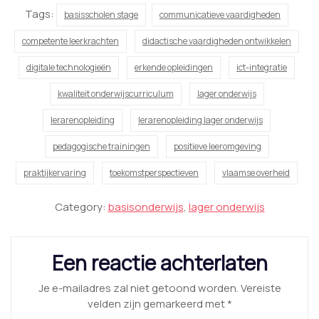
Tags:
basisscholen stage
communicatieve vaardigheden
competente leerkrachten
didactische vaardigheden ontwikkelen
digitale technologieën
erkende opleidingen
ict-integratie
kwaliteit onderwijscurriculum
lager onderwijs
lerarenopleiding
lerarenopleiding lager onderwijs
pedagogische trainingen
positieve leeromgeving
praktijkervaring
toekomstperspectieven
vlaamse overheid
Category:
basisonderwijs
,
lager onderwijs
Een reactie achterlaten
Je e-mailadres zal niet getoond worden.
Vereiste
velden zijn gemarkeerd met
*