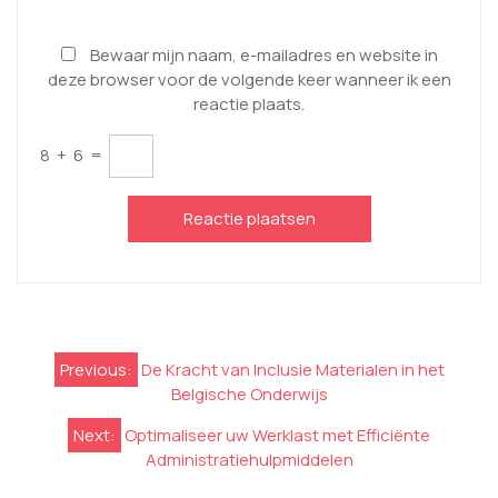
Bewaar mijn naam, e-mailadres en website in
deze browser voor de volgende keer wanneer ik een
reactie plaats.
8
+
6
=
Berichtnavigatie
Previous:
De Kracht van Inclusie Materialen in het
Belgische Onderwijs
Next:
Optimaliseer uw Werklast met Efficiënte
Administratiehulpmiddelen