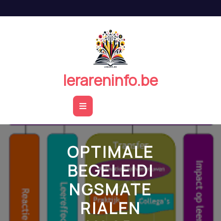
Naar
de
inhoud
springen
lerareninfo.be
Open
Button
OPTIMALE
BEGELEIDI
NGSMATE
RIALEN