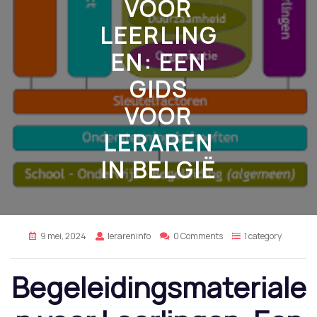
VOOR
LEERLING
EN: EEN
GIDS
VOOR
LERAREN
IN BELGIË
9 mei, 2024
lerareninfo
0 Comments
1 category
Begeleidingsmateriale