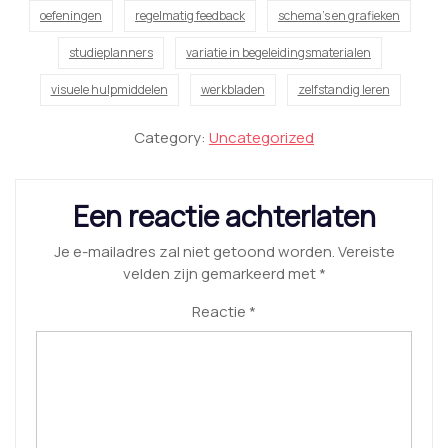
oefeningen
regelmatig feedback
schema's en grafieken
studieplanners
variatie in begeleidingsmaterialen
visuele hulpmiddelen
werkbladen
zelfstandig leren
Category:
Uncategorized
Een reactie achterlaten
Je e-mailadres zal niet getoond worden.
Vereiste
velden zijn gemarkeerd met
*
Reactie
*