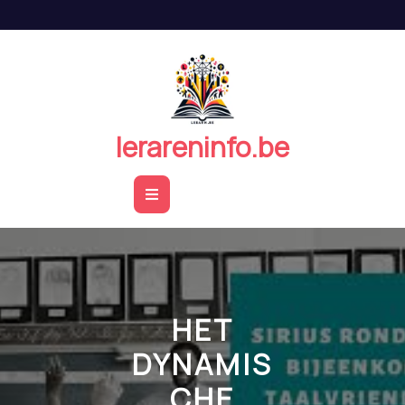
Naar
de
inhoud
springen
lerareninfo.be
Open
Button
HET
DYNAMIS
CHE