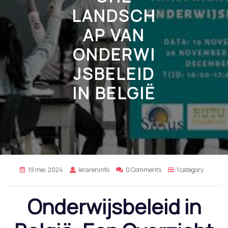
LANDSCH
AP VAN
ONDERWI
JSBELEID
IN BELGIË
19 mei, 2024
lerareninfo
0 Comments
1 category
Onderwijsbeleid in