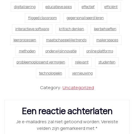
digitalisering
educatieve apps
effectief
efficiënt
flipped classroom
gepersonaliseerd leren
interactieve software
kritisch denken
leerbehoeften
leerprocessen
maatschappelijke trends
makerspaces
methoden
onderwijsinnovatie
online platforms
probleemoplossend vermogen
relevant
studenten
technologieën
vernieuwing
Category:
Uncategorized
Een reactie achterlaten
Je e-mailadres zal niet getoond worden.
Vereiste
velden zijn gemarkeerd met
*