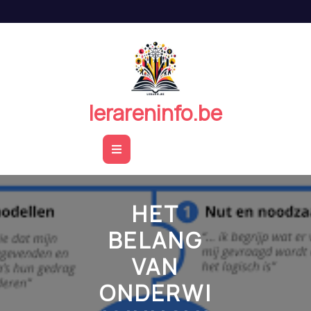
Naar
de
inhoud
springen
lerareninfo.be
Open
Button
HET
BELANG
VAN
ONDERWI