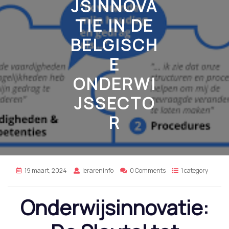
JSINNOVA
TIE IN DE
BELGISCH
E
ONDERWI
JSSECTO
R
19 maart, 2024
lerareninfo
0 Comments
1 category
Onderwijsinnovatie: