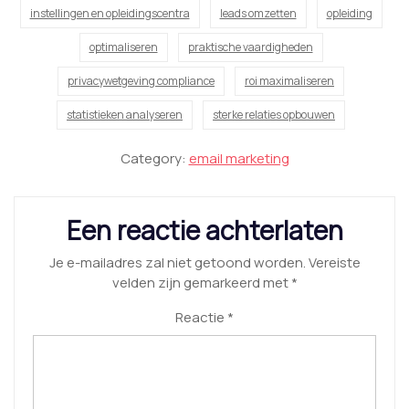
instellingen en opleidingscentra
leads omzetten
opleiding
optimaliseren
praktische vaardigheden
privacywetgeving compliance
roi maximaliseren
statistieken analyseren
sterke relaties opbouwen
Category:
email marketing
Een reactie achterlaten
Je e-mailadres zal niet getoond worden.
Vereiste
velden zijn gemarkeerd met
*
Reactie
*