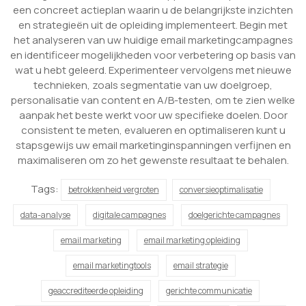
een concreet actieplan waarin u de belangrijkste inzichten
en strategieën uit de opleiding implementeert. Begin met
het analyseren van uw huidige email marketingcampagnes
en identificeer mogelijkheden voor verbetering op basis van
wat u hebt geleerd. Experimenteer vervolgens met nieuwe
technieken, zoals segmentatie van uw doelgroep,
personalisatie van content en A/B-testen, om te zien welke
aanpak het beste werkt voor uw specifieke doelen. Door
consistent te meten, evalueren en optimaliseren kunt u
stapsgewijs uw email marketinginspanningen verfijnen en
maximaliseren om zo het gewenste resultaat te behalen.
Tags:
betrokkenheid vergroten
conversieoptimalisatie
data-analyse
digitale campagnes
doelgerichte campagnes
email marketing
email marketing opleiding
email marketingtools
email strategie
geaccrediteerde opleiding
gerichte communicatie