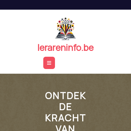
Naar
de
inhoud
springen
lerareninfo.be
Open
Button
ONTDEK
DE
KRACHT
VAN