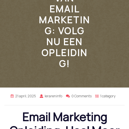
EMAIL
MARKETIN
G: VOLG
NU EEN
OPLEIDIN
G!
21 april, 2025
lerareninfo
0 Comments
1 category
Email Marketing