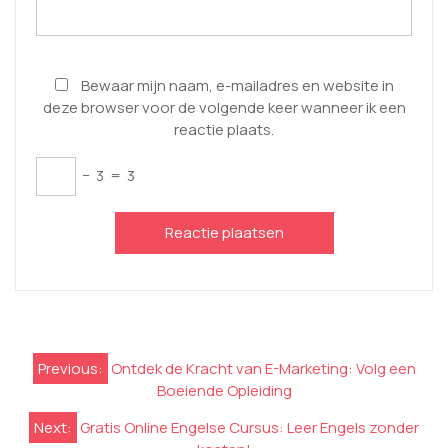
Bewaar mijn naam, e-mailadres en website in
deze browser voor de volgende keer wanneer ik een
reactie plaats.
−
3
=
3
Berichtnavigatie
Previous:
Ontdek de Kracht van E-Marketing: Volg een
Boeiende Opleiding
Next:
Gratis Online Engelse Cursus: Leer Engels zonder