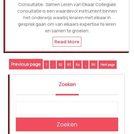
Consultatie: Samen Leren van Elkaar Collegiale
consultatie is een waardevol instrument binnen
het onderwijs waarbij leraren met elkaar in
gesprek gaan om van elkaars expertise te leren
en samen te groeien.
Read More
Berichtnavigatie
Previous page
Page
Page
Page
Page
Page
1
…
82
83
84
…
86
Next page
Zoeken
Zoeken