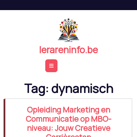
Naar
de
inhoud
springen
lerareninfo.be
Open
Button
Tag:
dynamisch
Opleiding Marketing en
Communicatie op MBO-
niveau: Jouw Creatieve