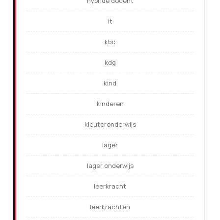
hybride docent
it
kbc
kdg
kind
kinderen
kleuteronderwijs
lager
lager onderwijs
leerkracht
leerkrachten