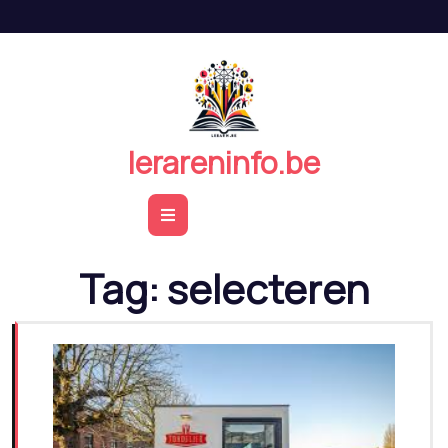
Naar
de
inhoud
springen
lerareninfo.be
Open
Button
Tag:
selecteren