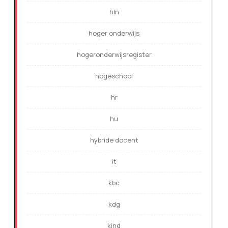
hln
hoger onderwijs
hogeronderwijsregister
hogeschool
hr
hu
hybride docent
it
kbc
kdg
kind