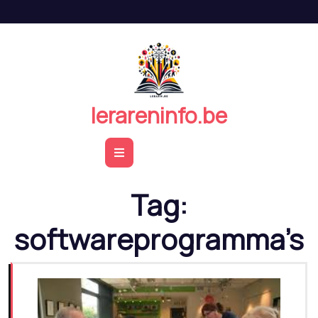
Naar
de
inhoud
springen
lerareninfo.be
Open
Button
Tag:
softwareprogramma’s