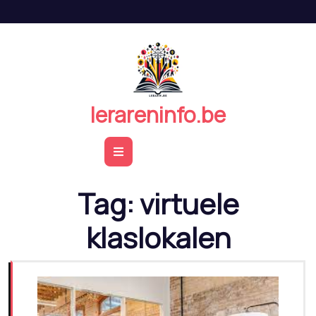
Naar
de
inhoud
springen
lerareninfo.be
Open
Button
Tag:
virtuele
klaslokalen