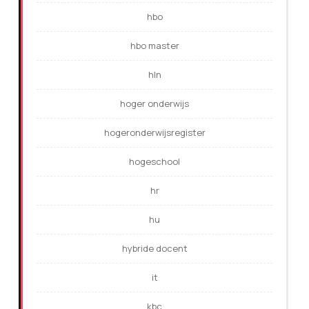
hbo
hbo master
hln
hoger onderwijs
hogeronderwijsregister
hogeschool
hr
hu
hybride docent
it
kbc