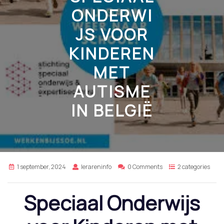
ONDERWI
JS VOOR
KINDEREN
MET
AUTISME
IN BELGIË
1 september, 2024
lerareninfo
0 Comments
2 categories
Speciaal Onderwijs