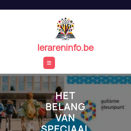
Naar
de
inhoud
springen
lerareninfo.be
Open
Button
HET
BELANG
VAN
SPECIAAL