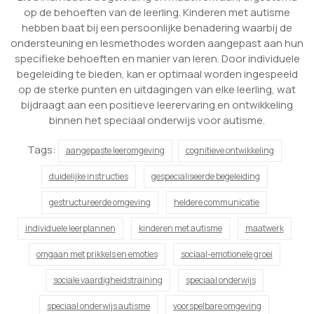
op de behoeften van de leerling. Kinderen met autisme
hebben baat bij een persoonlijke benadering waarbij de
ondersteuning en lesmethodes worden aangepast aan hun
specifieke behoeften en manier van leren. Door individuele
begeleiding te bieden, kan er optimaal worden ingespeeld
op de sterke punten en uitdagingen van elke leerling, wat
bijdraagt aan een positieve leerervaring en ontwikkeling
binnen het speciaal onderwijs voor autisme.
Tags:
aangepaste leeromgeving
cognitieve ontwikkeling
duidelijke instructies
gespecialiseerde begeleiding
gestructureerde omgeving
heldere communicatie
individuele leerplannen
kinderen met autisme
maatwerk
omgaan met prikkels en emoties
sociaal-emotionele groei
sociale vaardigheidstraining
speciaal onderwijs
speciaal onderwijs autisme
voorspelbare omgeving