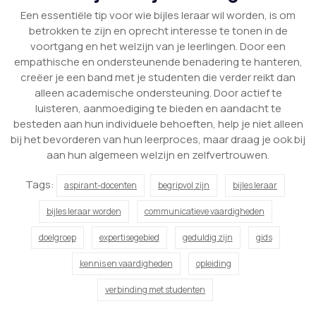
Een essentiële tip voor wie bijles leraar wil worden, is om
betrokken te zijn en oprecht interesse te tonen in de
voortgang en het welzijn van je leerlingen. Door een
empathische en ondersteunende benadering te hanteren,
creëer je een band met je studenten die verder reikt dan
alleen academische ondersteuning. Door actief te
luisteren, aanmoediging te bieden en aandacht te
besteden aan hun individuele behoeften, help je niet alleen
bij het bevorderen van hun leerproces, maar draag je ook bij
aan hun algemeen welzijn en zelfvertrouwen.
Tags:
aspirant-docenten
begripvol zijn
bijles leraar
bijles leraar worden
communicatieve vaardigheden
doelgroep
expertisegebied
geduldig zijn
gids
kennis en vaardigheden
opleiding
verbinding met studenten