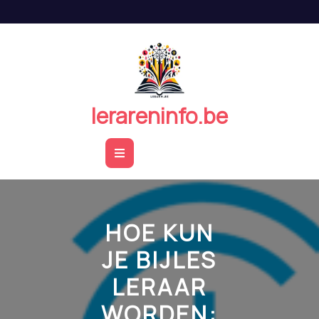
Naar
de
inhoud
springen
lerareninfo.be
Open
Button
HOE KUN
JE BIJLES
LERAAR
WORDEN: