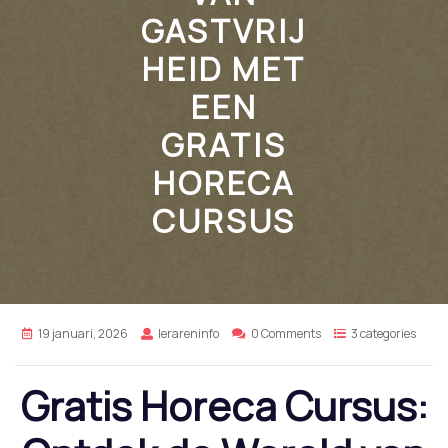
GASTVRIJ
HEID MET
EEN
GRATIS
HORECA
CURSUS
19 januari, 2026
lerareninfo
0 Comments
3 categories
Gratis Horeca Cursus: