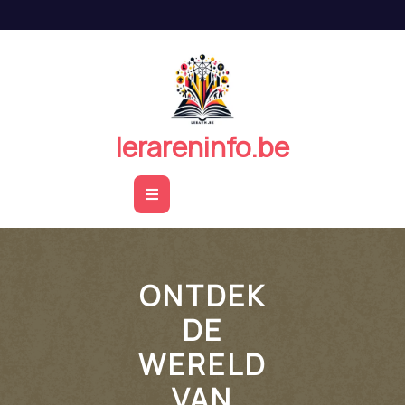
Naar
de
inhoud
springen
lerareninfo.be
Open
Button
ONTDEK
DE
WERELD
VAN