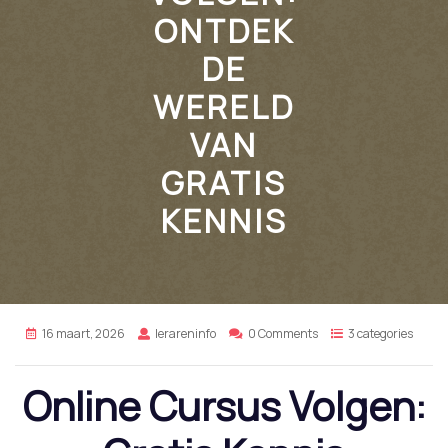
ONTDEK
DE
WERELD
VAN
GRATIS
KENNIS
16 maart, 2026
lerareninfo
0 Comments
3 categories
Online Cursus Volgen: