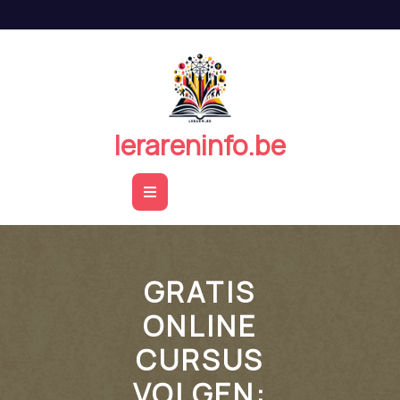
Naar
de
inhoud
springen
lerareninfo.be
Open
Button
GRATIS
ONLINE
CURSUS
VOLGEN: