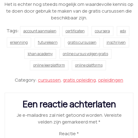
Het is echter nog steeds mogelijk om waardevolle kennis op
te doen door gebruik te maken van de gratis cursussen die
beschikbaar zijn.
Tags:
account aanmaken
certificaten
coursera
edx
erkenning
futurelearn
gratis cursussen
inschrijven
khan academy
online cursus volgen gratis
online leerplatform
online platforms
Category:
cursussen
,
gratis opleiding
,
opleidingen
Een reactie achterlaten
Je e-mailadres zal niet getoond worden.
Vereiste
velden zijn gemarkeerd met
*
Reactie
*