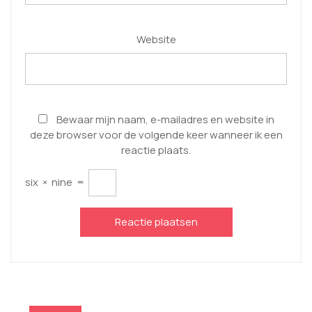
Website
Bewaar mijn naam, e-mailadres en website in
deze browser voor de volgende keer wanneer ik een
reactie plaats.
six
×
nine
=
Berichtnavigatie