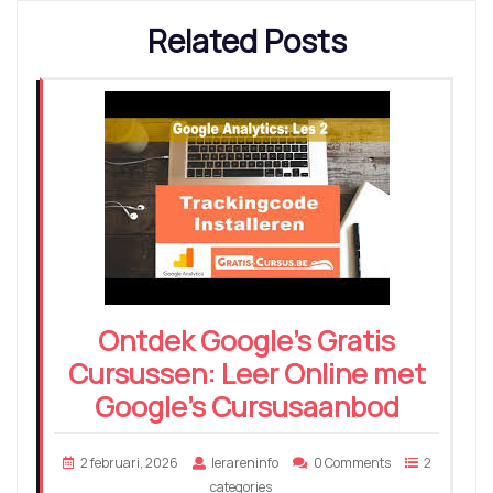
Related Posts
Ontdek Google’s Gratis
Cursussen: Leer Online met
Google’s Cursusaanbod
2 februari, 2026
lerareninfo
0 Comments
2
categories