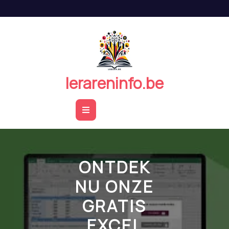
Naar
de
inhoud
springen
lerareninfo.be
Open
Button
ONTDEK
NU ONZE
GRATIS
EXCEL