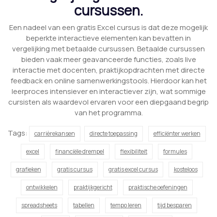
cursussen.
Een nadeel van een gratis Excel cursus is dat deze mogelijk
beperkte interactieve elementen kan bevatten in
vergelijking met betaalde cursussen. Betaalde cursussen
bieden vaak meer geavanceerde functies, zoals live
interactie met docenten, praktijkopdrachten met directe
feedback en online samenwerkingstools. Hierdoor kan het
leerproces intensiever en interactiever zijn, wat sommige
cursisten als waardevol ervaren voor een diepgaand begrip
van het programma.
Tags:
carrièrekansen
directe toepassing
efficiënter werken
excel
financiële drempel
flexibiliteit
formules
grafieken
gratis cursus
gratis excel cursus
kosteloos
ontwikkelen
praktijkgericht
praktische oefeningen
spreadsheets
tabellen
tempo leren
tijd besparen