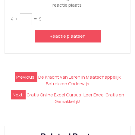
reactie plaats.
4
+
=
9
Berichtnavigatie
Previous:
De Kracht van Leren in Maatschappelijk
Betrokken Onderwijs
Next:
Gratis Online Excel Cursus: Leer Excel Gratis en
Gemakkelijk!