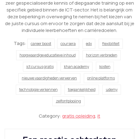
zeer gespecialiseerde kennis of diepgaande training op een
specifiek gebied binnen de ICT-sector. Het is belangrijk om
deze beperking in overweging te nemen bij het kiezen van
de juiste cursus om ervoor te zorgen dat deze aansluit bij je
individuele leerbehoeften en carrièredoelen.
Tags:
career boost
coursera
edx
flexibiliteit
hoogwaardige educatieve inhoud
horizon verbreden
ict cursus gratis
khan academy
kosten
nieuwe vaardigheden verwerven
online platforms
technologie verkennen
toegankelijkheid
udemy
zelfontplooiing
Category:
gratis opleiding
,
it