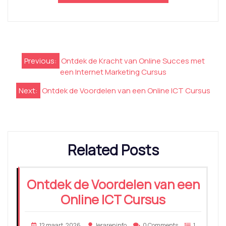
Berichtnavigatie
Previous:
Ontdek de Kracht van Online Succes met
een Internet Marketing Cursus
Next:
Ontdek de Voordelen van een Online ICT Cursus
Related Posts
Ontdek de Voordelen van een
Online ICT Cursus
12 maart, 2026
lerareninfo
0 Comments
1