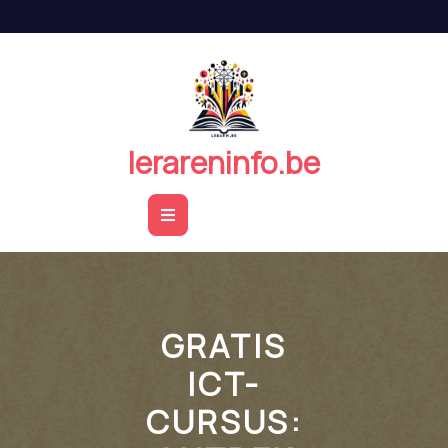
Naar
de
inhoud
springen
lerareninfo.be
Open
Button
GRATIS
ICT-
CURSUS: