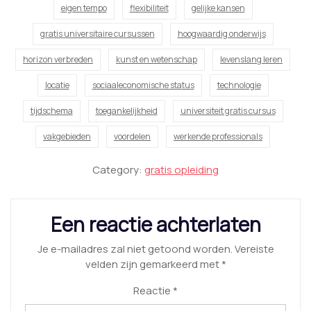
eigen tempo
flexibiliteit
gelijke kansen
gratis universitaire cursussen
hoogwaardig onderwijs
horizon verbreden
kunst en wetenschap
levenslang leren
locatie
sociaaleconomische status
technologie
tijdschema
toegankelijkheid
universiteit gratis cursus
vakgebieden
voordelen
werkende professionals
Category:
gratis opleiding
Een reactie achterlaten
Je e-mailadres zal niet getoond worden.
Vereiste
velden zijn gemarkeerd met
*
Reactie
*