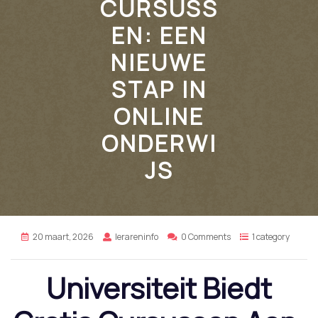
CURSUSS
EN: EEN
NIEUWE
STAP IN
ONLINE
ONDERWI
JS
20 maart, 2026
lerareninfo
0 Comments
1 category
Universiteit Biedt