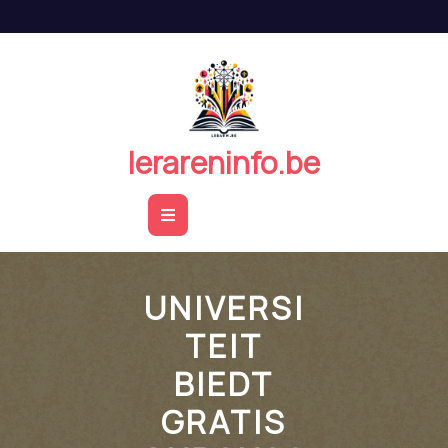
Naar
de
inhoud
springen
lerareninfo.be
Open
Button
UNIVERSI
TEIT
BIEDT
GRATIS