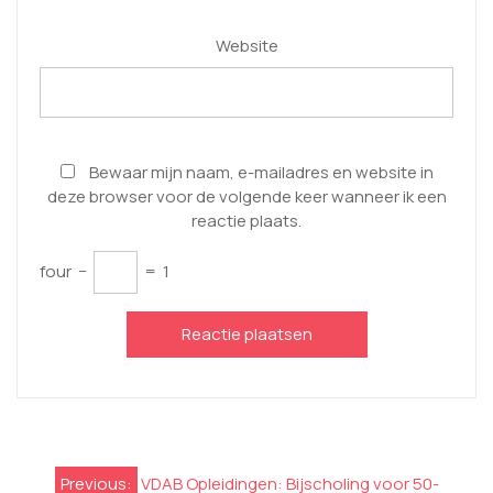
Website
Bewaar mijn naam, e-mailadres en website in
deze browser voor de volgende keer wanneer ik een
reactie plaats.
four
−
=
1
Berichtnavigatie
Previous:
VDAB Opleidingen: Bijscholing voor 50-