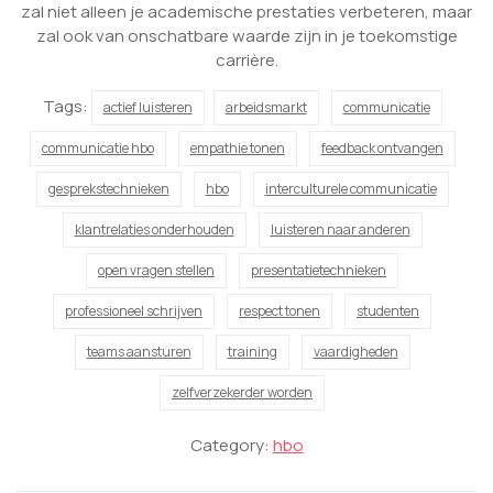
zal niet alleen je academische prestaties verbeteren, maar
zal ook van onschatbare waarde zijn in je toekomstige
carrière.
Tags:
actief luisteren
arbeidsmarkt
communicatie
communicatie hbo
empathie tonen
feedback ontvangen
gesprekstechnieken
hbo
interculturele communicatie
klantrelaties onderhouden
luisteren naar anderen
open vragen stellen
presentatietechnieken
professioneel schrijven
respect tonen
studenten
teams aansturen
training
vaardigheden
zelfverzekerder worden
Category:
hbo