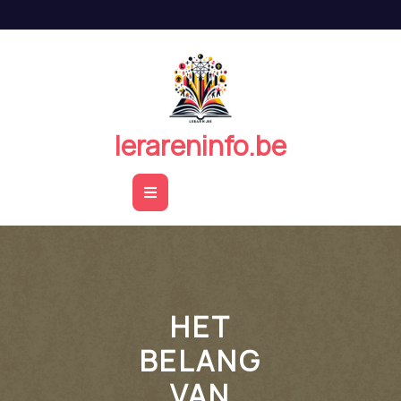
Naar
de
inhoud
springen
lerareninfo.be
Open
Button
HET
BELANG
VAN