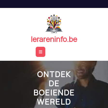
Naar
de
inhoud
springen
lerareninfo.be
Open
Button
ONTDEK
DE
BOEIENDE
WERELD