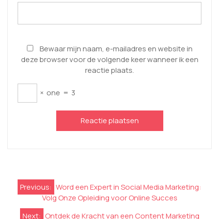
Bewaar mijn naam, e-mailadres en website in
deze browser voor de volgende keer wanneer ik een
reactie plaats.
×
one
=
3
Berichtnavigatie
Previous:
Word een Expert in Social Media Marketing:
Volg Onze Opleiding voor Online Succes
Next:
Ontdek de Kracht van een Content Marketing