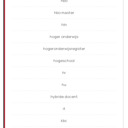
hbo
hbo master
hln
hoger onderwijs
hogeronderwijsregister
hogeschool
hr
hu
hybride docent
it
kbc