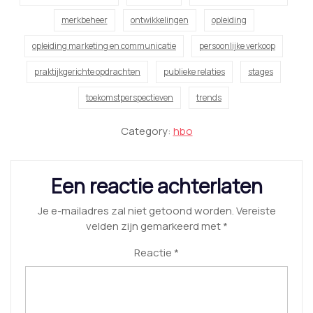
merkbeheer
ontwikkelingen
opleiding
opleiding marketing en communicatie
persoonlijke verkoop
praktijkgerichte opdrachten
publieke relaties
stages
toekomstperspectieven
trends
Category:
hbo
Een reactie achterlaten
Je e-mailadres zal niet getoond worden.
Vereiste
velden zijn gemarkeerd met
*
Reactie
*