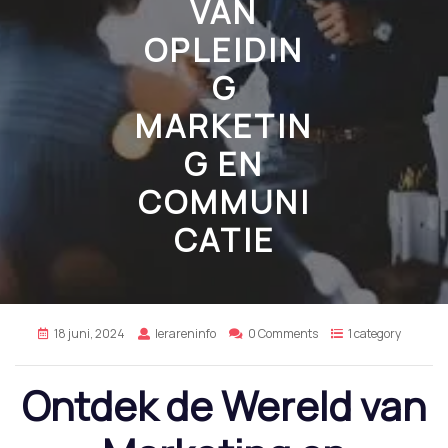
VAN
OPLEIDIN
G
MARKETIN
G EN
COMMUNI
CATIE
18 juni, 2024
lerareninfo
0 Comments
1 category
Ontdek de Wereld van