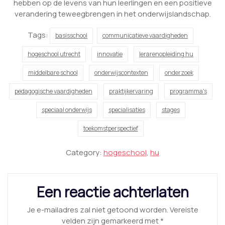
hebben op de levens van hun leerlingen en een positieve
verandering teweegbrengen in het onderwijslandschap.
Tags:
basisschool
communicatieve vaardigheden
hogeschool utrecht
innovatie
lerarenopleiding hu
middelbare school
onderwijscontexten
onderzoek
pedagogische vaardigheden
praktijkervaring
programma's
speciaal onderwijs
specialisaties
stages
toekomstperspectief
Category:
hogeschool
,
hu
Een reactie achterlaten
Je e-mailadres zal niet getoond worden.
Vereiste
velden zijn gemarkeerd met
*