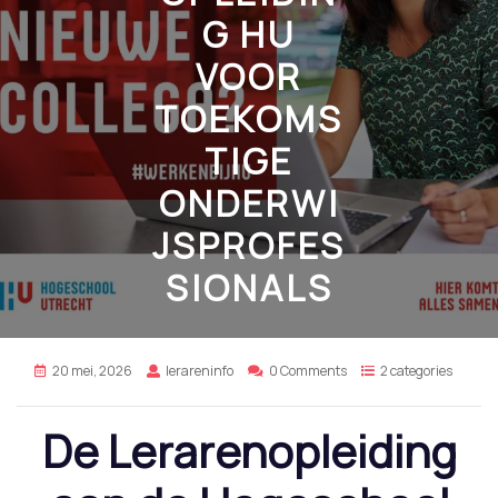
G HU
VOOR
TOEKOMS
TIGE
ONDERWI
JSPROFES
SIONALS
20 mei, 2026
lerareninfo
0 Comments
2 categories
De Lerarenopleiding