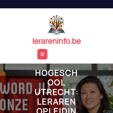
Naar
de
inhoud
springen
lerareninfo.be
Open
Button
HOGESCH
OOL
UTRECHT:
LERAREN
OPLEIDIN