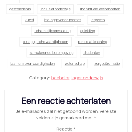
geschiedenis
inclusief onderwijs
individuele leerbehoeften
kunst
leidinggevende posities
lesgeven
lichamelijke opvoeding
opleiding
pedagogische vaardigheden
remedial teaching
stimulerende leeromgeving
studenten
taal- en rekenvaardigheden
wetenschap
zorgcoördinatie
Category:
bachelor
,
lager onderwijs
Een reactie achterlaten
Je e-mailadres zal niet getoond worden.
Vereiste
velden zijn gemarkeerd met
*
Reactie
*