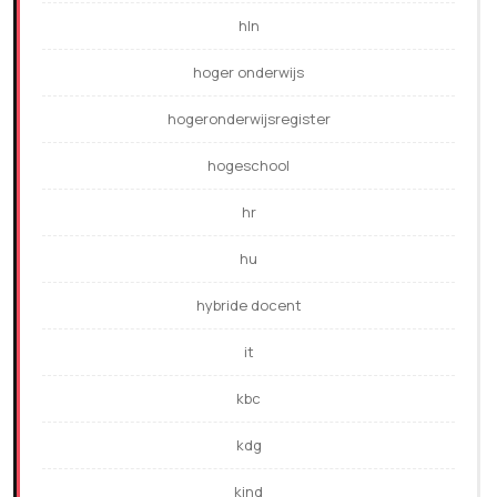
hln
hoger onderwijs
hogeronderwijsregister
hogeschool
hr
hu
hybride docent
it
kbc
kdg
kind