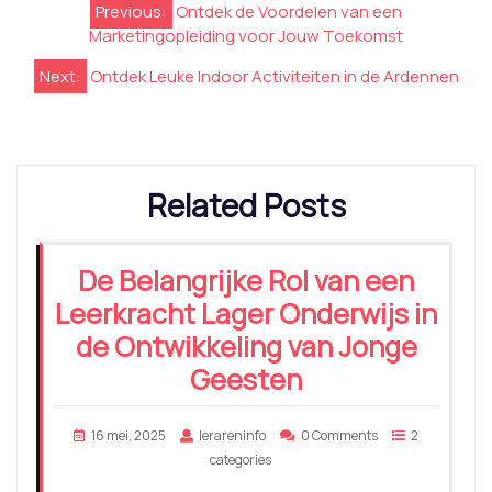
Berichtnavigatie
Previous:
Ontdek de Voordelen van een
Marketingopleiding voor Jouw Toekomst
Next:
Ontdek Leuke Indoor Activiteiten in de Ardennen
Related Posts
De Belangrijke Rol van een
Leerkracht Lager Onderwijs in
de Ontwikkeling van Jonge
Geesten
16 mei, 2025
lerareninfo
0 Comments
2
categories