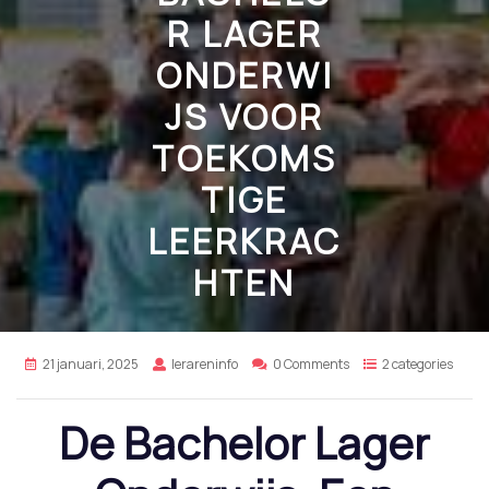
R LAGER
ONDERWI
JS VOOR
TOEKOMS
TIGE
LEERKRAC
HTEN
21 januari, 2025
lerareninfo
0 Comments
2 categories
De Bachelor Lager