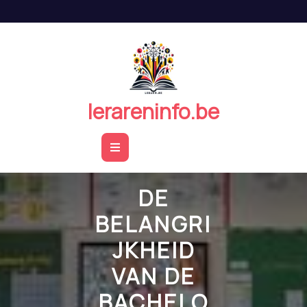
Naar
de
inhoud
springen
lerareninfo.be
Open
Button
DE
BELANGRI
JKHEID
VAN DE
BACHELO